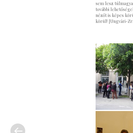
sem lesz túlmagyar
további lehetőségek
nézőt is képes kör
körül! [Ungvári-Zrí
« Previous Post