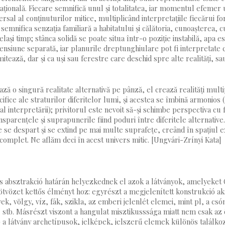
țională. Fiecare semnifică unul și totalitatea, iar momentul efemer 
rsal al conținuturilor mitice, multiplicând interpretațiile fiecărui fo
semnifica senzația familiară a habitatului și călătoria, cunoașterea, c
lași timp; stânca solidă se poate situa într-o poziție instabilă, apa e
imensiune separată, iar planurile dreptunghiulare pot fi interpretate c
itează, dar și ca uși sau ferestre care deschid spre alte realități, s
ză o singură realitate alternativă pe pânză, el crează realități multi
cifice ale straturilor diferitelor lumi, și acestea se îmbină armonios
l interpretării); privitorul este nevoit să-și schimbe perspectiva cu 
transparențele și suprapunerile fiind poduri între diferitele alternative.
 se despart și se extind pe mai multe suprafețe, creând în spațiul e
complet. Ne aflăm deci în acest univers mitic. [Ungvári-Zrínyi Kata]
és absztrakció határán helyezkednek el azok a látványok, amelyeket
 ötvözet kettős élményt hoz: egyrészt a megjelenített konstrukció a
k, völgy, víz, fák, szikla, az emberi jelenlét elemei, mint pl, a csón
, stb. Másrészt viszont a hangulat misztikusssága miatt nem csak az
– a látvány archetípusok, jelképek, jelszerű elemek különös találkoz