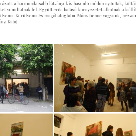
ázott: a harmonikusabb látványok is hasonló módon nyitottak, költő
et vonultatnak fel. Együtt erős hatású környezetet alkotnak a kiáll
ülvenni. Körülvenni és magábafoglalni. Máris benne vagyunk, nézzü
nyi Kata]