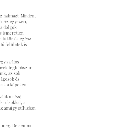
sz halmazt. Minden,
li. Az egyszeri,
 a dolgok
és ismeretlen
re tükör és egész
tó felületek is
gy sajátos
űvek legtöbbször
unk, az sok
ilágosok és
nak a képeken.
álik a néző
akarásokkal, a
 az amúgy stílusban
ak meg. De semmi