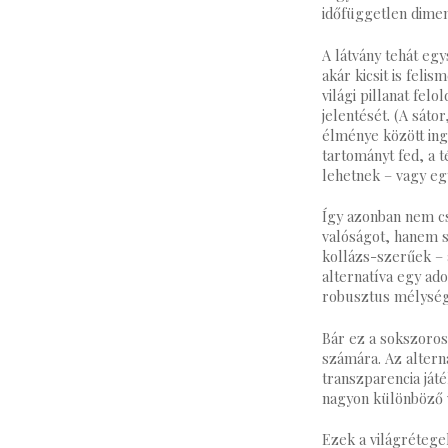
időfüggetlen dimen
A látvány tehát eg
akár kicsit is feli
világi pillanat fel
jelentését. (A sáto
élménye között inga
tartományt fed, a t
lehetnek – vagy eg
Így azonban nem cs
valóságot, hanem s
kollázs-szerűek – 
alternatíva egy ad
robusztus mélysége
Bár ez a sokszoros
számára. Az altern
transzparencia játé
nagyon különböző 
Ezek a világrétege