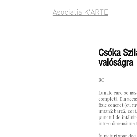
Asociatia K'ARTE
Csóka Szilá
valóságra
RO
Lumile care se nasc
completă. Din aceas
fizic concret (cu m
umană: barcă, cort,
punctul de întâlnir
într-o dimensiune fă
În picturi apar dec