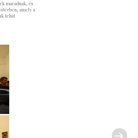
iek maradnak, és
ítótérben, amely a
nk tehát
Next Post »