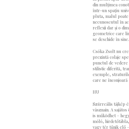
din mulțimea conota
într-un spațiu unive
pluta, malul poate 
necunoscutul în ace
reflexii dar și o d
geometrice care lim
se deschide în sine.
Csóka Zsolt nu crea
prezintă colaje spe
punctul de vedere a
stilistic diferită, 
exemple, straturile
care ne înconjoară 
HU
Szürreális tájkép 
vásznain. A sajátos
is működhet – hegye
móló, hirdetőtábla
vagy tér tűnik elő 