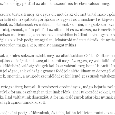
zióban – így például az álmok asszociációs terében valósul meg.
yszerre testesíti meg az egyes elemet és az elemet tartalmazó egé
smerhető elem saját kategóriájában az egy-et és a minden- t is képvise
oldódik az általánosok és mitikus tartalmak szintjén, megsokszorozva
r, tutaj, csónak, móló például az otthonlét és az utazás, az ismerős 
dozó motívumok, a biztos szikla instabilan is állhat, a víz egyszer
églalap-síkok pedig anyagtalan, lehatároló mértani fikciók, de nyitha
yszerűen maga a kép, amely önmagát nyitja.)
ak a jelntés sokszorozódik meg: az alkotásokban Csóka Zsolt nem e
ajátos valóságok sokasásgát teremti meg. Az egyes, egyedülálló m
a különböző valóságrétegek kollázsa valósul meg bennük. Amit lát
ott jelségre, sok valóság egymást fedő jelenléte. Finoman derengő v
k, spontán, a nyugodt szemlélődést kibillentő gesztusok váltakoz
 rétegzettség bonyolult rendszert eredményez, mégis bejárhatóvá v
atívák formai összhangban tárulnak elénk, ahol tükröződésekkel, t
ka által válthatunk dimenziót. A formai dialógusok átjárókat nyitnak
világfragmentumok között.
k időnként pedig különválnak, és több, külön felületen mutatkozn