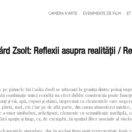
SKIP TO CONTENT
CAMERA K’ARTE
EVENIMENTE DE FILM
ET
MENU
rd Zsolt: Reflexii asupra realității / Re
 pe pânzele lui Csóka Zsolt se situează la granița dintre peisaj supra
tă combinație unică rezultă un efect dublu: construcția poate funcți
unți și văi, apă, copaci și stânci, împreună cu elementele care suge
 plută, mol, etc.) Iar pe de altă parte, din cauza atmosferei mistice
e a unor simboluri, arhetipuri, elemente cu semnificație multiplă, c
ră spațiu și timp, ca, de exemplu, în spațiul liber asociativ al viselo
i elementele singulare, dar în același timp sunt reprezentate toate 