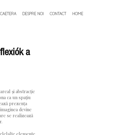
 CAETERA
DESPRE NOI
CONTACT
HOME
flexiók a
real și abstracție
ona ca un spațiu
rează prezența
, imaginea devine
are se realizează
r.
celelalte elemente