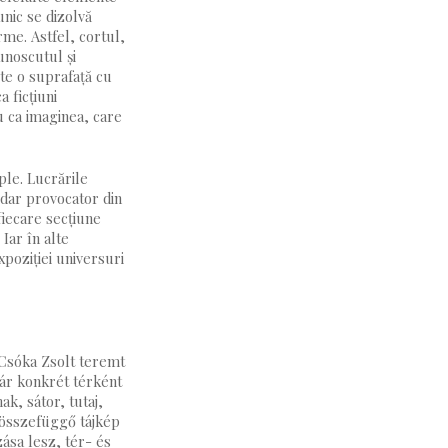
unic se dizolvă
rme. Astfel, cortul,
unoscutul și
ste o suprafață cu
a ficțiuni
au ca imaginea, care
ple. Lucrările
 (dar provocator din
fiecare secțiune
 Iar în alte
xpoziției universuri
 Csóka Zsolt teremt
kár konkrét térként
ak, sátor, tutaj,
 összefüggő tájkép
ása lesz, tér- és