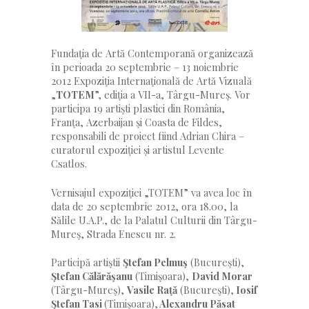
Fundaţia de Artă Contemporană organizează
în perioada 20 septembrie – 13 noiembrie
2012 Expoziţia Internaţională de Artă Vizuală
„
TOTEM
”, ediţia a VII-a, Târgu-Mureş. Vor
participa 19 artişti plastici din România,
Franţa, Azerbaijan şi Coasta de Fildes,
responsabili de proiect fiind Adrian Chira –
curatorul expoziției și artistul Levente
Csatlos.
Vernisajul expoziţiei „TOTEM” va avea loc în
data de 20 septembrie 2012, ora 18.00, la
Sălile U.A.P., de la Palatul Culturii din Târgu-
Mureş, Strada Enescu nr. 2.
Participă artiştii
Ştefan Pelmuş
(Bucureşti),
Ştefan Călărăşanu
(Timişoara),
David Morar
(Târgu-Mureş),
Vasile Raţă
(Bucureşti),
Iosif
Ştefan Tasi
(Timişoara),
Alexandru Păsat