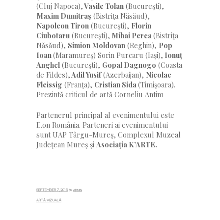
(Cluj Napoca),
Vasile Tolan
(Bucureşti),
Maxim Dumitraş
(Bistriţa Năsăud),
Napoleon Tiron
(Bucureşti),
Florin
Ciubotaru
(Bucureşti),
Mihai Perca
(Bistriţa
Năsăud),
Simion Moldovan
(Reghin),
Pop
Ioan
(Maramureş) Sorin Purcaru (Iaşi),
Ionuţ
Anghel
(Bucureşti),
Gopal Dagnogo
(Coasta
de Fildes),
Adil Yusif
(Azerbaijan),
Nicolae
Fleissig
(Franţa),
Cristian Sida
(Timişoara).
Prezintă criticul de artă Corneliu Antim
Partenerul principal al evenimentului este
E.on România. Parteneri ai evenimentului
sunt UAP Târgu-Mureş, Complexul Muzeal
Judeţean Mureş şi
Asociaţia K’ARTE.
SEPTEMBER 7, 2013
BY
ADMIN
« Previous Post
ARTĂ VIZUALĂ