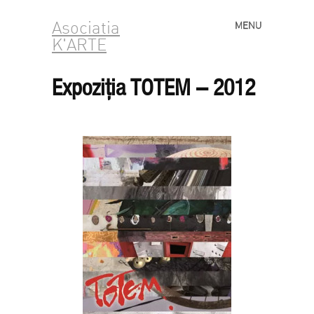
Asociatia
MENU
Skip to content
K'ARTE
Expoziția TOTEM – 2012